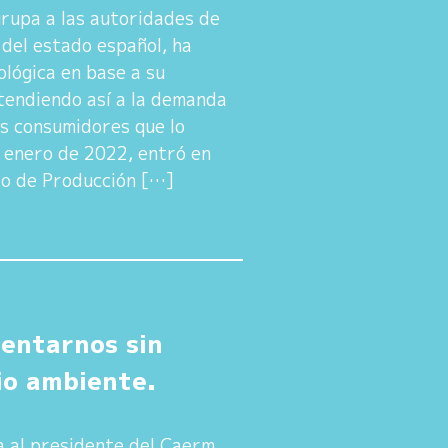
rupa a las autoridades de
 del estado español, ha
ológica en base a su
tendiendo así a la demanda
os consumidores que lo
e enero de 2022, entró en
to de Producción […]
entarnos sin
io ambiente.
a al presidente del Caerm