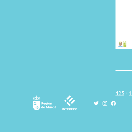
1
2
3
…
1