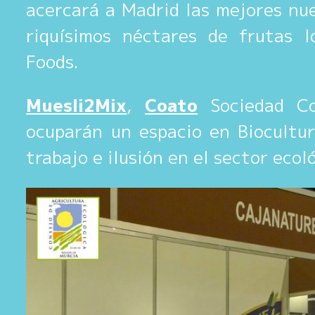
acercará a Madrid las mejores nue
riquísimos néctares de frutas 
Foods.
Muesli2Mix
,
Coato
Sociedad Co
ocuparán un espacio en Biocultur
trabajo e ilusión en el sector ecol