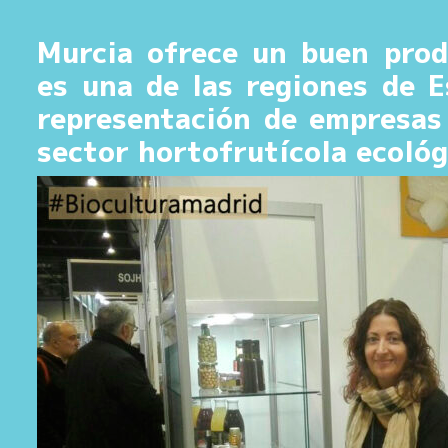
Murcia ofrece un buen prod
es una de las regiones de 
representación de empresas 
sector hortofrutícola ecológ