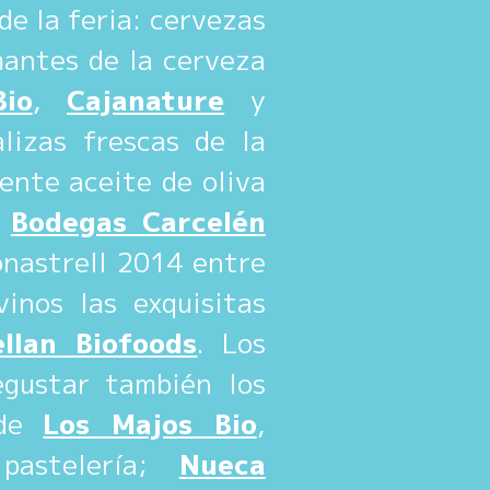
de la feria: cervezas
antes de la cerveza
io
,
Cajanature
y
lizas frescas de la
ente aceite de oliva
;
Bodegas Carcelén
nastrell 2014 entre
inos las exquisitas
llan Biofoods
. Los
egustar también los
 de
Los Majos Bio
,
pastelería;
Nueca