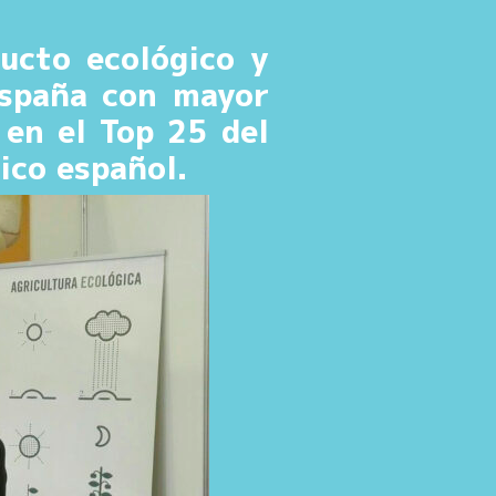
ucto ecológico y
España con mayor
en el Top 25 del
ico español.