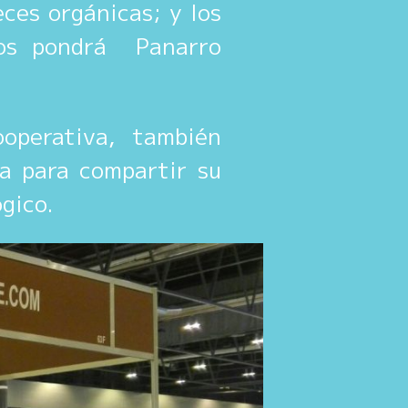
ces orgánicas; y los
los pondrá Panarro
operativa, también
a para compartir su
ógico.