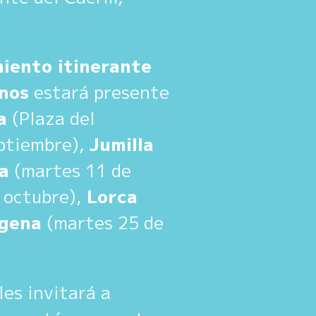
miento itinerante
anos
estará presente
a
(Plaza del
eptiembre),
Jumilla
a
(martes 11 de
 octubre),
Lorca
gena
(martes 25 de
les invitará a