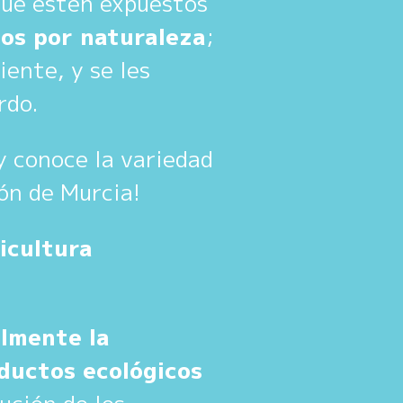
que estén expuestos
os por naturaleza
;
iente, y se les
rdo.
¡y conoce la variedad
ón de Murcia!
icultura
almente la
ductos ecológicos