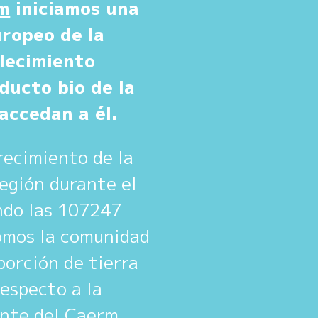
m
iniciamos una
uropeo de la
blecimiento
ducto bio de la
accedan a él.
recimiento de la
Región durante el
ndo las 107247
omos la comunidad
orción de tierra
especto a la
ente del Caerm,